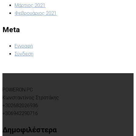
Μάρτιος 2021
Φεβρουάριος 2021
Meta
Εγγραφή
Σύνδεση
POWERON PC
Κωνσταντίνος Στρατάκης
+302682026936
+306942290716
Δημοφιλέστερα