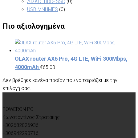
ΔΙΣΚΟΙ HDD- SSD
(0)
USB MNHMES
(0)
Πιο αξιολογημένα
OLAX router AX6 Pro, 4G LTE, WiFi 300Mbps,
4000mAh
€
65.00
Δεν βρέθηκε κανένα προϊόν που να ταιριάζει με την
επιλογή σας.
POWERON PC
Κωνσταντίνος Στρατάκης
+302682026936
+306942290716