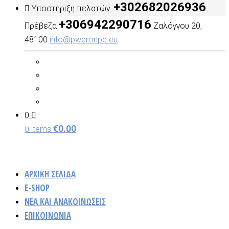
+302682026936
Υποστήριξη πελατών
+306942290716
Πρέβεζα
Ζαλόγγου 20,
48100
info@pweronpc.eu
0
€
0.00
0 items
ΑΡΧΙΚΗ ΣΕΛΙΔΑ
E-SHOP
ΝΈΑ ΚΑΙ ΑΝΑΚΟΙΝΏΣΕΙΣ
ΕΠΙΚΟΙΝΩΝΙΑ