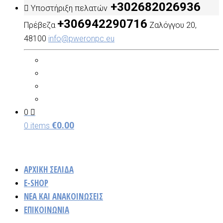
+302682026936
Υποστήριξη πελατών
+306942290716
Πρέβεζα
Ζαλόγγου 20,
48100
info@pweronpc.eu
0
€
0.00
0 items
ΑΡΧΙΚΗ ΣΕΛΙΔΑ
E-SHOP
ΝΈΑ ΚΑΙ ΑΝΑΚΟΙΝΏΣΕΙΣ
ΕΠΙΚΟΙΝΩΝΙΑ