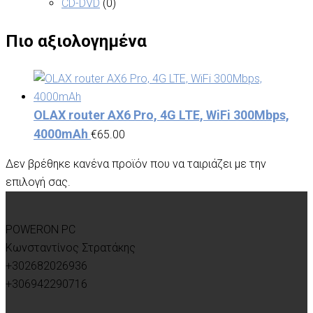
CD-DVD
(0)
Πιο αξιολογημένα
OLAX router AX6 Pro, 4G LTE, WiFi 300Mbps,
4000mAh
€
65.00
Δεν βρέθηκε κανένα προϊόν που να ταιριάζει με την
επιλογή σας.
POWERON PC
Κωνσταντίνος Στρατάκης
+302682026936
+306942290716