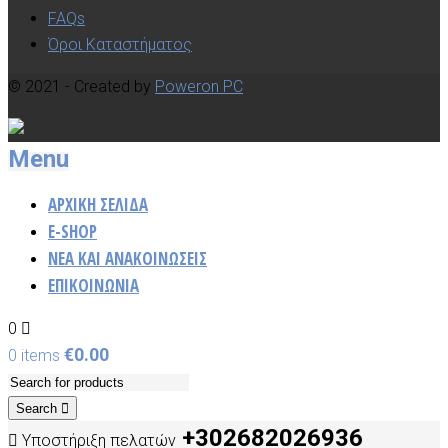
FAQs
Όροι Καταστήματος
© 2021 - Created by
Poweron PC
Menu
ΑΡΧΙΚΗ ΣΕΛΙΔΑ
E-SHOP
ΝΈΑ ΚΑΙ ΑΝΑΚΟΙΝΏΣΕΙΣ
ΕΠΙΚΟΙΝΩΝΙΑ
0
€
0.00
0 items
Search
+302682026936
Υποστήριξη πελατών