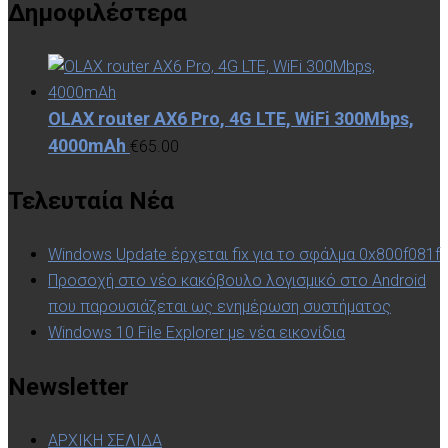
Δημοφιλέστερα
OLAX router AX6 Pro, 4G LTE, WiFi 300Mbps,
4000mAh
€
65.00
Τελευταία Νέα
Windows Update έρχεται fix για το σφάλμα 0x800f081f
Προσοχή στο νέο κακόβουλο λογισμικό στο Android
που παρουσιάζεται ως ενημέρωση συστήματος
Windows 10 File Explorer με νέα εικονίδια
Newsletter
ΑΡΧΙΚΗ ΣΕΛΙΔΑ